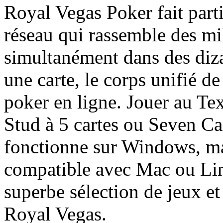
Royal Vegas Poker fait part
réseau qui rassemble des mi
simultanément dans des diz
une carte, le corps unifié d
poker en ligne. Jouer au 
Stud à 5 cartes ou Seven Ca
fonctionne sur Windows, mai
compatible avec Mac ou Lin
superbe sélection de jeux et
Royal Vegas.