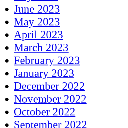
June 2023
May 2023
April 2023
March 2023
February 2023
January 2023
December 2022
November 2022
October 2022
September 2022