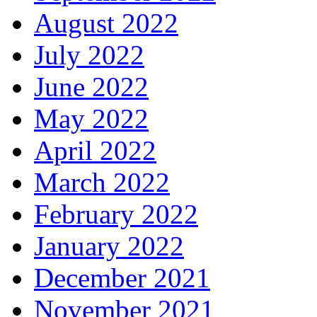
August 2022
July 2022
June 2022
May 2022
April 2022
March 2022
February 2022
January 2022
December 2021
November 2021