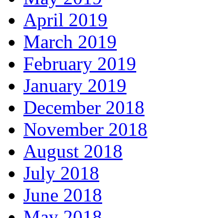
April 2019
March 2019
February 2019
January 2019
December 2018
November 2018
August 2018
July 2018
June 2018
May 2018