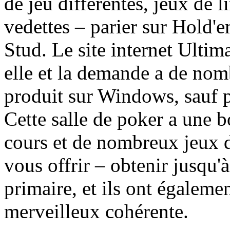
de jeu différentes, jeux de l
vedettes – parier sur Hold
Stud. Le site internet Ultim
elle et la demande a de nom
produit sur Windows, sauf 
Cette salle de poker a une b
cours et de nombreux jeux 
vous offrir – obtenir jusqu'à
primaire, et ils ont égaleme
merveilleux cohérente.