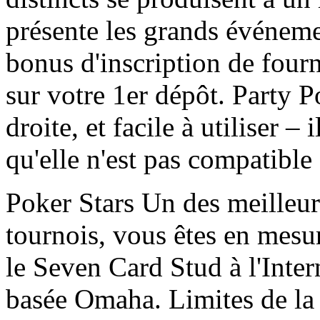
présente les grands événem
bonus d'inscription de fourn
sur votre 1er dépôt. Party P
droite, et facile à utiliser 
qu'elle n'est pas compatibl
Poker Stars Un des meilleur
tournois, vous êtes en mesu
le Seven Card Stud à l'Inte
basée Omaha. Limites de la 