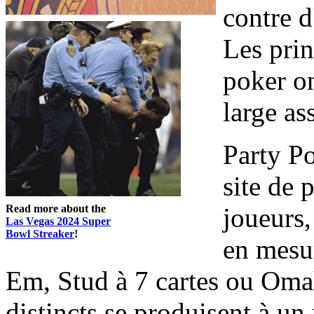
contre d
Les prin
poker on
large as
Party Po
site de 
Read more about the
joueurs,
Las Vegas 2024 Super
Bowl Streaker
!
en mesu
Em, Stud à 7 cartes ou Om
distincts se produisent à u