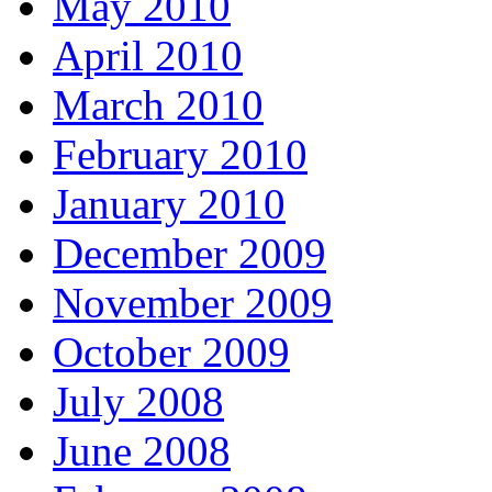
May 2010
April 2010
March 2010
February 2010
January 2010
December 2009
November 2009
October 2009
July 2008
June 2008