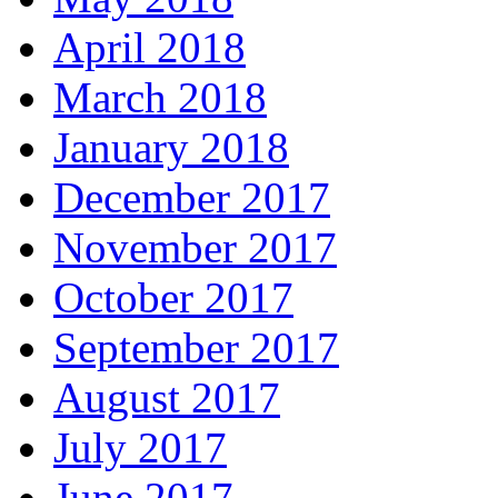
April 2018
March 2018
January 2018
December 2017
November 2017
October 2017
September 2017
August 2017
July 2017
June 2017