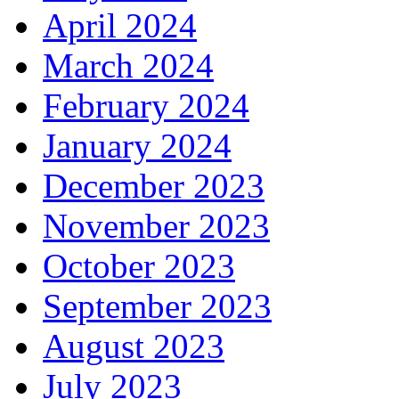
April 2024
March 2024
February 2024
January 2024
December 2023
November 2023
October 2023
September 2023
August 2023
July 2023