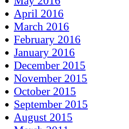
May 2016
April 2016
March 2016
February 2016
January 2016
December 2015
November 2015
October 2015
September 2015
August 2015