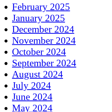
February 2025
January 2025
December 2024
November 2024
October 2024
September 2024
August 2024
July 2024
June 2024
May 2024