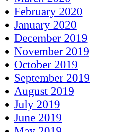
February 2020
January 2020
December 2019
November 2019
October 2019
September 2019
August 2019
July 2019
June 2019
May 2019