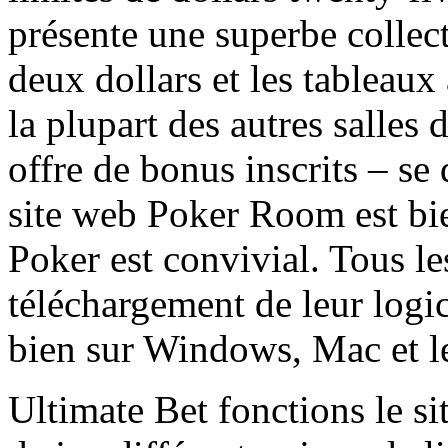
présente une superbe collec
deux dollars et les tableaux
la plupart des autres salles
offre de bonus inscrits – se
site web Poker Room est bie
Poker est convivial. Tous le
téléchargement de leur logi
bien sur Windows, Mac et le
Ultimate Bet fonctions le si