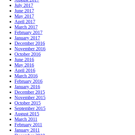
July 2017
June 2017
May 2017
April 2017
March 2017
February 2017
January 2017
December 2016
November 2016
October 2016
June 2016
May 2016
April 2016
March 2016
February 2016
January 2016
December 2015
November 2015
October 2015
September 2015
August 2015
March 2011
February 2011
January 2011