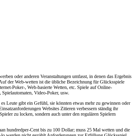
ewerben oder anderen Veranstaltungen umfasst, in denen das Ergebnis
 Auf der Web-wetten ist die übliche Bezeichnung für Glücksspiele
ernet-Poker-, Web-basierte Wetten, etc. Spiele auf Online-
 Spielautomaten, Video-Poker, usw.
 es Leute gibt ein Gefühl, sie könnten etwas mehr zu gewinnen oder
Einsatzanforderungen Websites Zitieren verbessern ständig ihr
ieler zu locken, sondern auch unter den regulären Spielern
man hundredper-Cent bis zu 100 Dollar; muss 25 Mal wetten und die
lo werden nicht gezählt Anforderungen zur Erfüllung Glücksspiel,